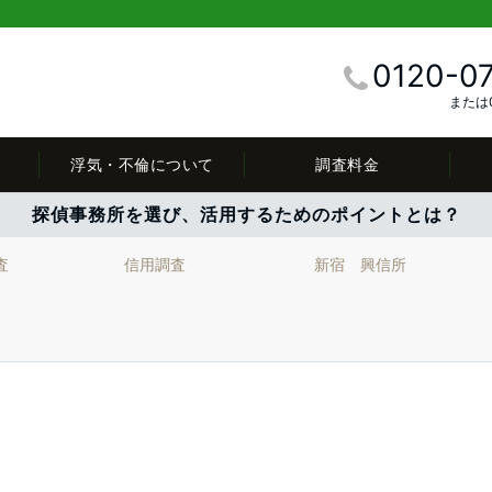
0120-0
または0
浮気・不倫について
調査料金
探偵事務所を選び、活用するためのポイントとは？
査
信用調査
新宿 興信所