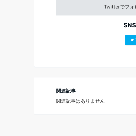
開
新
き
し
Twitterで
ま
い
す
ウ
)
ィ
ン
ド
SN
ウ
で
開
き
ま
す
)
関連記事
関連記事はありません