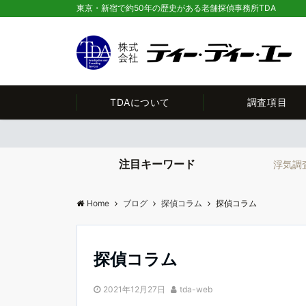
東京・新宿で約50年の歴史がある老舗探偵事務所TDA
TDAについて
調査項目
注目キーワード
浮気調
Home
ブログ
探偵コラム
探偵コラム
探偵コラム
2021年12月27日
tda-web