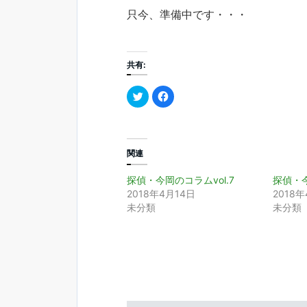
只今、準備中です・・・
共有:
ク
F
リ
a
ッ
c
ク
e
し
b
て
o
T
o
w
k
関連
i
で
t
共
t
有
探偵・今岡のコラムvol.7
探偵・今
e
す
r
る
2018年4月14日
2018年
で
に
未分類
未分類
共
は
有
ク
(
リ
新
ッ
し
ク
い
し
ウ
て
ィ
く
ン
だ
ド
さ
ウ
い
で
(