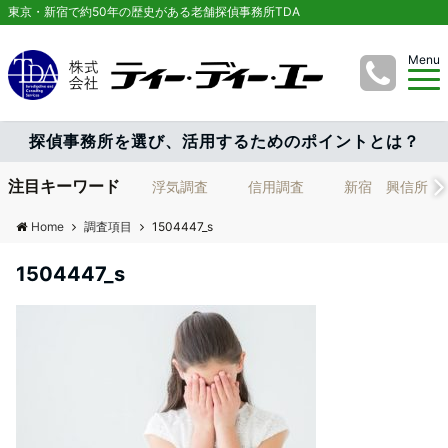
東京・新宿で約50年の歴史がある老舗探偵事務所TDA
Menu
探偵事務所を選び、活用するためのポイントとは？
注目キーワード
浮気調査
信用調査
新宿 興信所
Home
調査項目
1504447_s
1504447_s