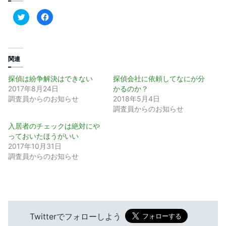
ク
F
リ
a
ッ
c
ク
e
し
b
て
o
T
o
w
k
関連
i
で
t
共
t
有
探偵は紛争解決はできない
探偵会社に依頼してなにが分
e
す
r
る
2017年8月24日
かるのか？
で
に
調査員からのお知らせ
2018年5月4日
共
は
有
ク
調査員からのお知らせ
(
リ
新
ッ
し
ク
入居者のチェックは絶対にや
い
し
っておいたほうがいい
ウ
て
ィ
く
2017年10月31日
ン
だ
ド
さ
調査員からのお知らせ
ウ
い
で
(
開
新
き
し
ま
い
す
ウ
)
ィ
ン
ド
ウ
Twitterでフォローしよう
で