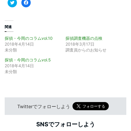
ク
F
リ
a
ッ
c
ク
e
し
b
て
o
T
o
w
k
関連
i
で
t
共
t
有
探偵・今岡のコラムvol.10
探偵調査機器の点検
e
す
r
る
2018年4月14日
2018年3月17日
で
に
未分類
調査員からのお知らせ
共
は
有
ク
(
リ
探偵・今岡のコラムvol.5
新
ッ
し
ク
2018年4月14日
い
し
未分類
ウ
て
ィ
く
ン
だ
ド
さ
ウ
い
で
(
開
新
き
し
ま
い
す
ウ
Twitterでフォローしよう
)
ィ
ン
ド
ウ
で
SNSでフォローしよう
開
き