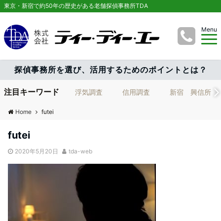
東京・新宿で約50年の歴史がある老舗探偵事務所TDA
Menu
探偵事務所を選び、活用するためのポイントとは？
注目キーワード
浮気調査
信用調査
新宿 興信所
Home
futei
futei
2020年5月20日
tda-web