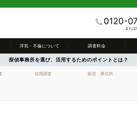
0120-0
または0
浮気・不倫について
調査料金
探偵事務所を選び、活用するためのポイントとは？
査
信用調査
新宿 興信所