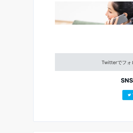
Twitterで
SN